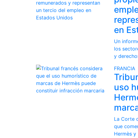
emple
repre
en Es
Un inform
los sector
y derecho
FRANCIA
Tribu
uso h
Hermè
marca
La Corte 
que comer
Hermès y 