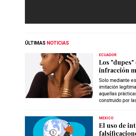
ÚLTIMAS
NOTICIAS
ECUADOR
Los "dupes" 
infracción m
Solo mediante est
imitación legítim
aquellas práctic
construido por la
MEXICO
El uso de int
falsificacion