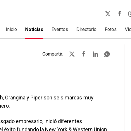
Inicio
Noticias
Eventos
Directorio
Fotos
Vi
Compartir:
ush, Orangina y Piper son seis marcas muy
nero.
esgado empresario, inició diferentes
l éxito fundando la New York & Western Union