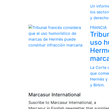
Un inform
los sector
y derecho
FRANCIA
Tribu
uso h
Hermè
marca
La Corte 
que comer
Hermès y 
y Birkin.
Marcasur International
Suscribe to Marcasur International, a
Marcasur in English newsletter that supplie