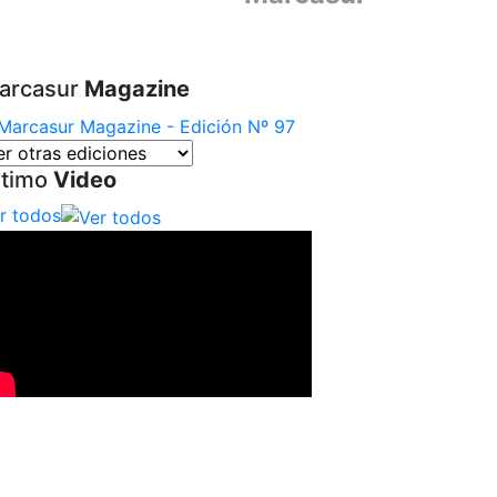
arcasur
Magazine
ltimo
Video
r todos