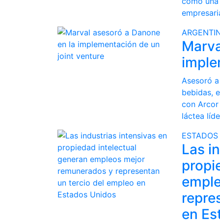
como una 
empresaria
ARGENTI
Marva
imple
Asesoró a
bebidas, e
con Arcor 
láctea líd
ESTADOS
Las i
propi
emple
repre
en Es