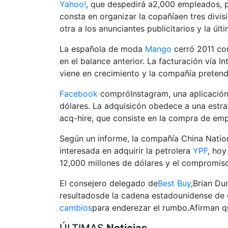
Yahoo!
, que despedirá a2,000 empleados, 
consta en organizar la copañíaen tres divisi
otra a los anunciantes publicitarios y la últ
La española de moda
Mango
cerró 2011 con
en el balance anterior. La facturación vía I
viene en crecimiento y la compañía pretend
Facebook
compróInstagram, una aplicación 
dólares. La adquisicón obedece a una estrat
acq-hire, que consiste en la compra de emp
Según un informe, la compañía China Nation
interesada en adquirir la petrolera
YPF
, hoy
12,000 millones de dólares y el compromiso
El consejero delegado de
Best Buy
,Brian Du
resultadosde la cadena estadounidense de 
cambios
para enderezar el rumbo.Afirman q