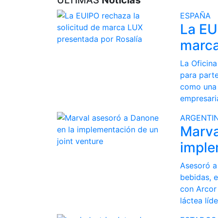
ÚLTIMAS
Noticias
ESPAÑA
La EU
marca
La Oficina
para parte
como una 
empresaria
ARGENTI
Marva
imple
Asesoró a
bebidas, e
con Arcor 
láctea líd