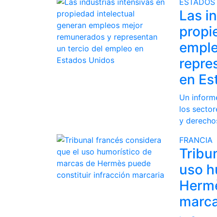
ESTADOS
Las i
propi
emple
repre
en Es
Un inform
los sector
y derecho
FRANCIA
Tribu
uso h
Hermè
marca