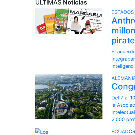
ÚLTIMAS
Noticias
ESTADOS
Anthr
millon
pirat
El acuerdo
integraban
inteligenci
ALEMANI
Congr
Del 7 al 1
la Asociac
Intelectua
2.000 pro
ECUADO