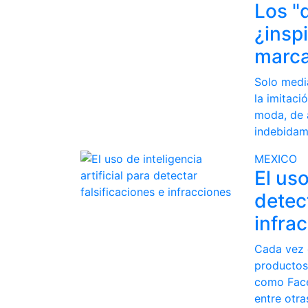
Los "
¿inspi
marca
Solo media
la imitaci
moda, de 
indebidam
MEXICO
El uso
detect
infra
Cada vez 
productos 
como Face
entre otra