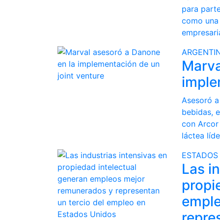
para parte
como una 
empresaria
ARGENTI
Marva
imple
Asesoró a
bebidas, e
con Arcor 
láctea líd
ESTADOS
Las i
propi
emple
repre