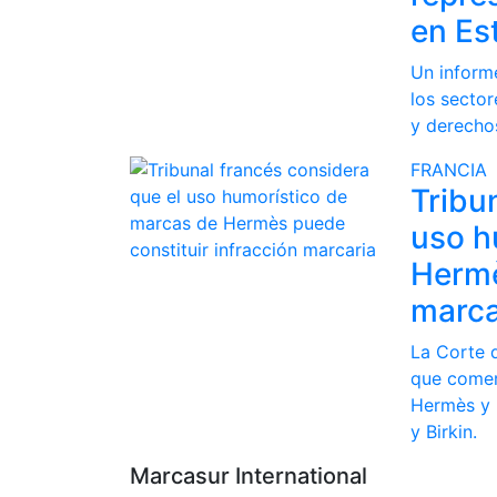
en Es
Un inform
los sector
y derecho
FRANCIA
Tribu
uso h
Hermè
marca
La Corte 
que comer
Hermès y 
y Birkin.
Marcasur International