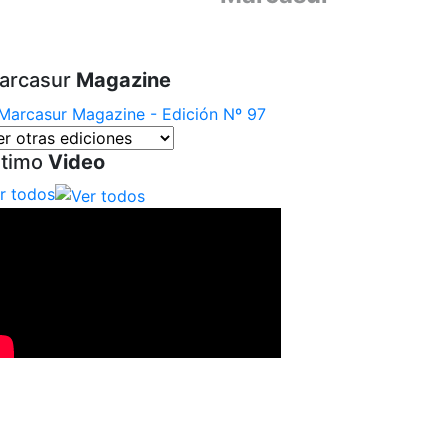
arcasur
Magazine
ltimo
Video
r todos