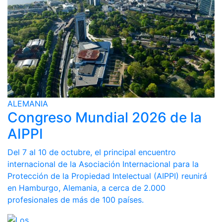
ALEMANIA
Congreso Mundial 2026 de la
AIPPI
Del 7 al 10 de octubre, el principal encuentro
internacional de la Asociación Internacional para la
Protección de la Propiedad Intelectual (AIPPI) reunirá
en Hamburgo, Alemania, a cerca de 2.000
profesionales de más de 100 países.