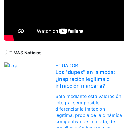
ÚLTIMAS
Noticias
ECUADOR
Los "dupes" en la moda:
¿inspiración legítima o
infracción marcaria?
Solo mediante esta valoración
integral será posible
diferenciar la imitación
legítima, propia de la dinámica
competitiva de la moda, de
aquellas prácticas que se