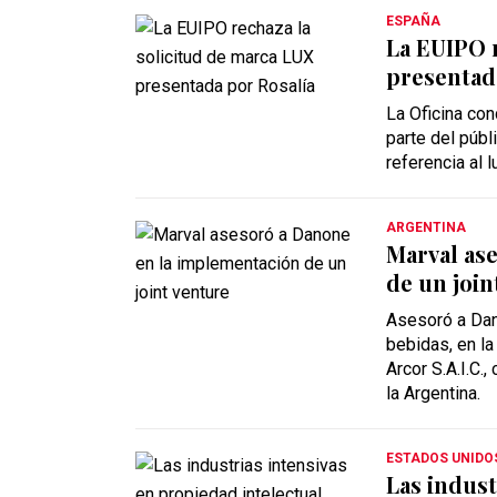
ESPAÑA
La EUIPO 
presentad
La Oficina con
parte del públ
referencia al 
ARGENTINA
Marval as
de un join
Asesoró a Dan
bebidas, en la
Arcor S.A.I.C.
la Argentina.
ESTADOS UNIDO
Las indust