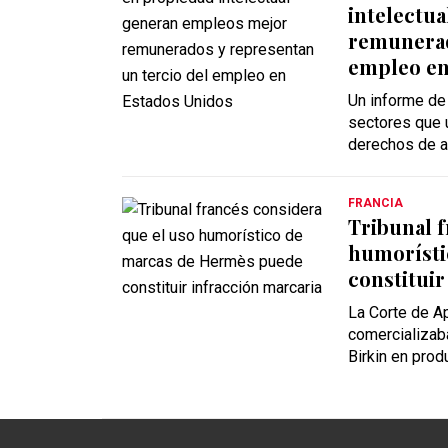
intelectu
remunerad
empleo en
Un informe de
sectores que u
derechos de a
FRANCIA
Tribunal f
humorísti
constituir
La Corte de A
comercializab
Birkin en prod