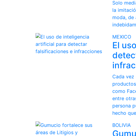
Solo media
la imitaci
moda, de 
indebidam
MEXICO
El uso
detect
infra
Cada vez 
productos 
como Face
entre otra
persona p
hecho que
BOLIVIA
Gumuc