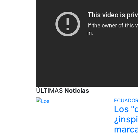
ÚLTIMAS
Noticias
ECUADO
Los "
¿inspi
marca