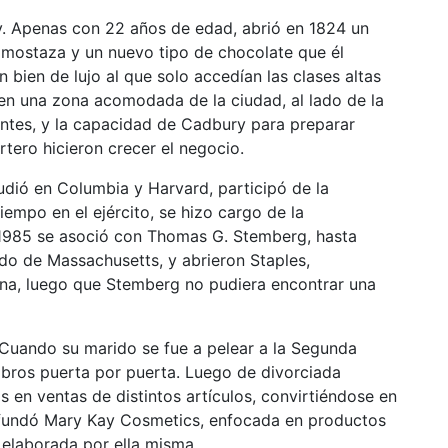
. Apenas con 22 años de edad, abrió en 1824 un
 mostaza y un nuevo tipo de chocolate que él
 bien de lujo al que solo accedían las clases altas
 en una zona acomodada de la ciudad, al lado de la
entes, y la capacidad de Cadbury para preparar
tero hicieron crecer el negocio.
dió en Columbia y Harvard, participó de la
iempo en el ejército, se hizo cargo de la
n 1985 se asoció con Thomas G. Stemberg, hasta
ado de Massachusetts, y abrieron Staples,
cina, luego que Stemberg no pudiera encontrar una
Cuando su marido se fue a pelear a la Segunda
ibros puerta por puerta. Luego de divorciada
s en ventas de distintos artículos, convirtiéndose en
fundó Mary Kay Cosmetics, enfocada en productos
 elaborada por ella misma.