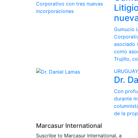
Litigi
nueva
Gumucio Li
Corporati
asociado s
como asoc
Trujillo, 
URUGUA
Dr. D
Con profu
durante m
columnist
de la prop
Marcasur International
Suscribe to Marcasur International, a