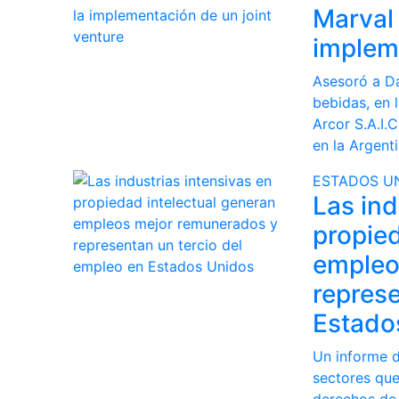
Marval
impleme
Asesoró a Da
bebidas, en 
Arcor S.A.I.C
en la Argenti
ESTADOS U
Las ind
propied
empleo
represe
Estado
Un informe d
sectores que
derechos de 