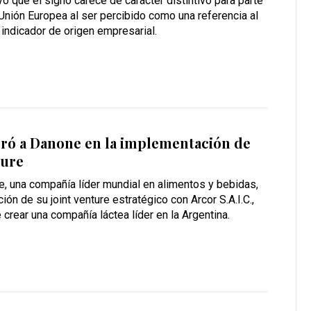
yó que el signo carece de carácter distintivo para parte
 Unión Europea al ser percibido como una referencia al
 indicador de origen empresarial.
oró a Danone en la implementación de
ture
, una compañía líder mundial en alimentos y bebidas,
ión de su joint venture estratégico con Arcor S.A.I.C.,
 crear una compañía láctea líder en la Argentina.