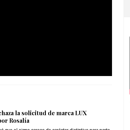
haza la solicitud de marca LUX
or Rosalía