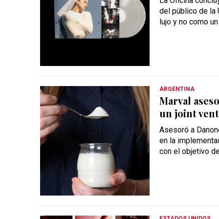
La Oficina conclu
del público de la
lujo y no como un
ARGENTINA
Marval ases
un joint ven
Asesoró a Danone
en la implementac
con el objetivo de
ESTADOS UNIDOS