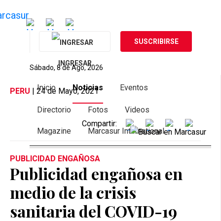
SUSCRIBIRSE
INGRESAR
Sábado, 8 de Ago, 2026
Inicio
Noticias
Eventos
PERU
| 24 de Mayo, 2021
Directorio
Fotos
Videos
Compartir:
Magazine
Marcasur International
PUBLICIDAD ENGAÑOSA
Publicidad engañosa en
medio de la crisis
sanitaria del COVID-19