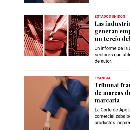
ESTADOS UNIDOS
Las industri
generan emp
un tercio de
Un informe de la
sectores que util
de autor.
FRANCIA
Tribunal fra
de marcas d
marcaria
La Corte de Apel
comercializaba b
productos inspira