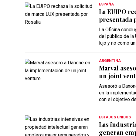
ESPAÑA
La EUIPO rec
presentada p
La Oficina conclu
del público de la
lujo y no como un
ARGENTINA
Marval ases
un joint ven
Asesoró a Danone
en la implementac
con el objetivo de
ESTADOS UNIDOS
Las industri
generan emp