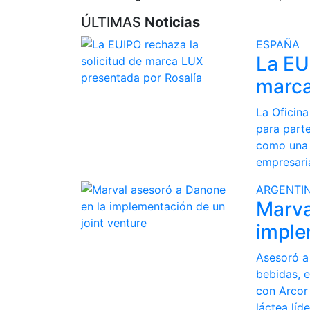
ÚLTIMAS
Noticias
ESPAÑA
La EU
marca
La Oficina
para parte
como una 
empresaria
ARGENTI
Marva
imple
Asesoró a
bebidas, e
con Arcor 
láctea líd