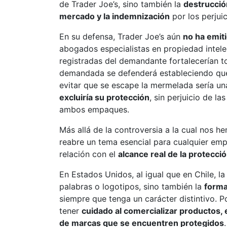
de Trader Joe’s, sino también la
destrucció
mercado y la indemnización
por los perjui
En su defensa, Trader Joe’s aún
no ha emiti
abogados especialistas en propiedad intelec
registradas del demandante fortalecerían t
demandada se defenderá estableciendo que l
evitar que se escape la mermelada sería un
excluiría su protección
, sin perjuicio de l
ambos empaques.
Más allá de la controversia a la cual nos h
reabre un tema esencial para cualquier em
relación con el
alcance real de la protecci
En Estados Unidos, al igual que en Chile, la
palabras o logotipos, sino también la
forma
siempre que tenga un carácter distintivo. P
tener
cuidado al comercializar productos,
de marcas que se encuentren protegidos
.