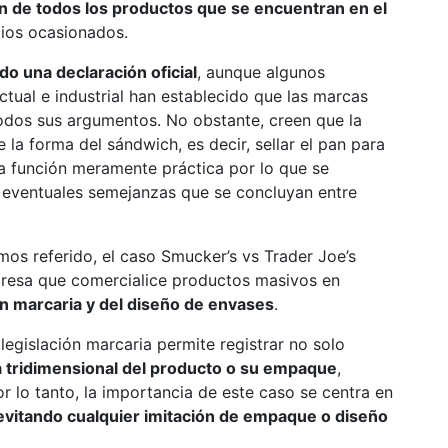
n de todos los productos que se encuentran en el
cios ocasionados.
do una declaración oficial
, aunque algunos
tual e industrial han establecido que las marcas
odos sus argumentos. No obstante, creen que la
a forma del sándwich, es decir, sellar el pan para
a función meramente práctica por lo que se
as eventuales semejanzas que se concluyan entre
emos referido, el caso Smucker’s vs Trader Joe’s
presa que comercialice productos masivos en
ón marcaria y del diseño de envases
.
 legislación marcaria permite registrar no solo
 tridimensional del producto o su empaque
,
or lo tanto, la importancia de este caso se centra en
 evitando cualquier imitación de empaque o diseño