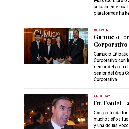
Mercado Libre o A
actualmente cual
plataformas ha h
BOLIVIA
Gumucio fort
Corporativo
Gumucio Litigatio
Corporativo con l
senior del área d
senior del área C
Corporativa.
URUGUAY
Dr. Daniel L
Con profunda tri
muchos años fue
y una de las voce