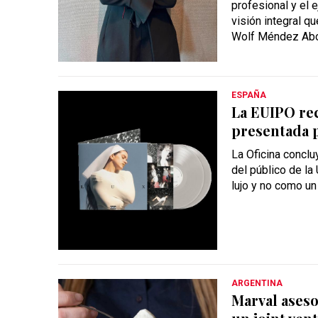
profesional y el 
visión integral q
Wolf Méndez Ab
ESPAÑA
La EUIPO rec
presentada p
La Oficina conclu
del público de la
lujo y no como un
ARGENTINA
Marval ases