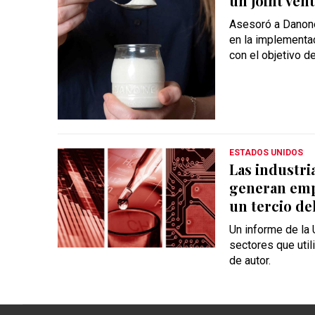
un joint ven
Asesoró a Danone
en la implementac
con el objetivo de
ESTADOS UNIDOS
Las industri
generan emp
un tercio de
Un informe de la
sectores que util
de autor.