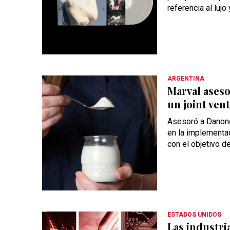
referencia al luj
ARGENTINA
Marval ases
un joint ven
Asesoró a Danone
en la implementac
con el objetivo de
ESTADOS UNIDOS
Las industri