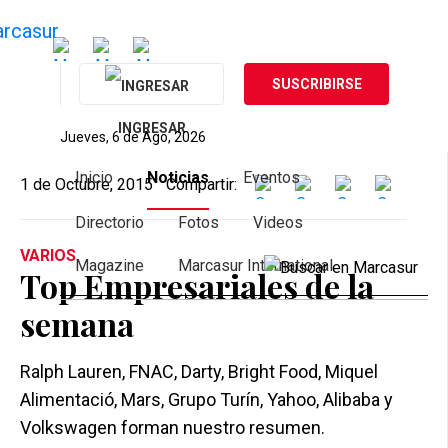
SUSCRIBIRSE
INGRESAR
Jueves, 6 de Ago, 2026
Inicio
Noticias
Eventos
1 de Octubre, 2015
Compartir:
Directorio
Fotos
Videos
VARIOS
Magazine
Marcasur International
Top Empresariales de la
semana
Ralph Lauren, FNAC, Darty, Bright Food, Miquel
Alimentació, Mars, Grupo Turín, Yahoo, Alibaba y
Volkswagen forman nuestro resumen.